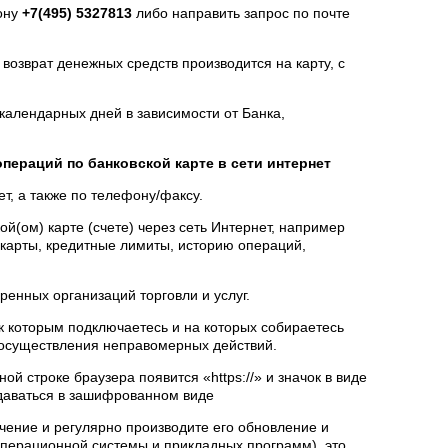
ону
+7(495) 5327813
либо направить запрос по почте
 возврат денежных средств производится на карту, с
 календарных дней в зависимости от Банка,
пераций по банковской карте в сети интернет
ет, а также по телефону/факсу.
(ом) карте (счете) через сеть Интернет, например
 карты, кредитные лимиты, историю операций,
ренных организаций торговли и услуг.
 к которым подключаетесь и на которых собираетесь
я осуществления неправомерных действий.
й строке браузера появится «https://» и значок в виде
едаваться в зашифрованном виде
чение и регулярно производите его обновление и
перационной системы и прикладных программ), это