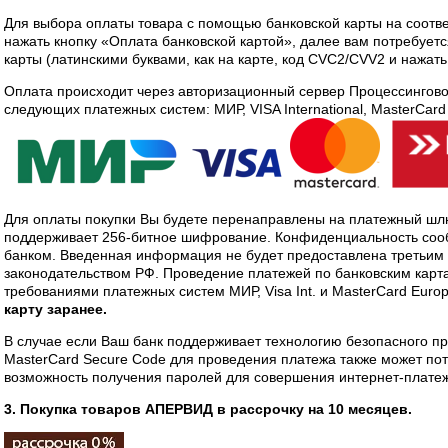
Для выбора оплаты товара с помощью банковской карты на соотв
нажать кнопку «Оплата банковской картой», далее вам потребуетс
карты (латинскими буквами, как на карте, код CVC2/CVV2 и нажать
Оплата происходит через авторизационный сервер Процессинговог
следующих платежных систем: МИР, VISA International, MasterCard
Для оплаты покупки Вы будете перенаправлены на платежный шлю
поддерживает 256-битное шифрование. Конфиденциальность со
банком. Введенная информация не будет предоставлена третьим
законодательством РФ. Проведение платежей по банковским карта
требованиями платежных систем МИР, Visa Int. и MasterCard Europ
карту заранее.
В случае если Ваш банк поддерживает технологию безопасного про
MasterCard Secure Code для проведения платежа также может по
возможность получения паролей для совершения интернет-платеже
3. Покупка товаров АПЕРВИД в рассрочку на 10 месяцев.