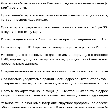
Для отмены/возврата заказа Вам необходимо позвонить по телеф
set@apervid.ru
.
При отмене/возврате всего заказа или нескольких позиций из него,
которой проводилась оплата.
Срок возврата средств после отмены заказа составляет от 1 до 30
выпустившего вашу карту.
Информация о мерах безопасности при проведении он-лайн о
Не используйте ПИН при заказе товаров и услуг через сеть Интерн
Не сообщайте персональные данные или информацию о банковской
ПИН, пароли доступа к ресурсам банка, срок действия банковской
персональные данные.
Следует пользоваться интернет-сайтами только известных и прове
Обязательно убедитесь в правильности адресов интернет-сайтов,
совершить покупки, т.к. похожие адреса могут использоваться дл
Платите по карте только на защищенных страницах сайта, в адресно
закрытого замочка. Значок означает , что ваши данные будут пер
Установите на свой компьютер антивирусное программное обеспе
обновление других используемых Вами программных продуктов (о