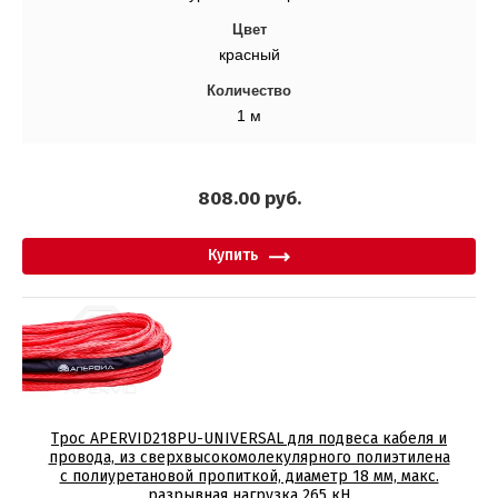
Цвет
красный
Количество
1 м
808.00
руб.
Купить
Трос APERVID218PU-UNIVERSAL для подвеса кабеля и
провода, из сверхвысокомолекулярного полиэтилена
с полиуретановой пропиткой, диаметр 18 мм, макс.
разрывная нагрузка 265 кН