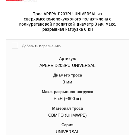
Выберите...
Трос APERVID203PU-UNIVERSAL из
сверхвысокомолекулярного полиэтилена c
Материал троса:
полиуретановой пропиткой, диаметр 3 мм, макс.
разрывная нагрузка 6 кН
Выберите...
Добавить к сравнению
Материал сердечника:
Артикул:
Выберите...
APERVID203PU-UNIVERSAL
Диаметр троса
Материал оплетки:
3 мм
Выберите...
Макс. разрывная нагрузка
6 кН (~600 кг)
Производитель:
Материал троса
Выберите...
СВМПЭ (UHMWPE)
Серия
UNIVERSAL
Результатов на странице: