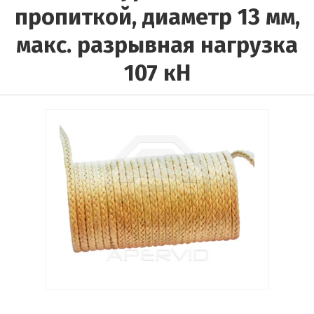
пропиткой, диаметр 13 мм,
Выберите...
макс. разрывная нагрузка
Материал троса:
107 кН
Выберите...
Материал сердечника:
Выберите...
Материал оплетки:
Выберите...
Производитель:
Выберите...
Результатов на странице: